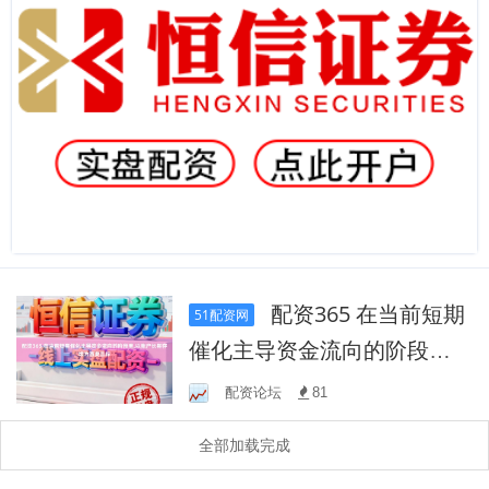
配资365 在当前短期
51配资网
催化主导资金流向的阶段里,
以账户长期存续为首要目标
配资论坛
81
全部加载完成