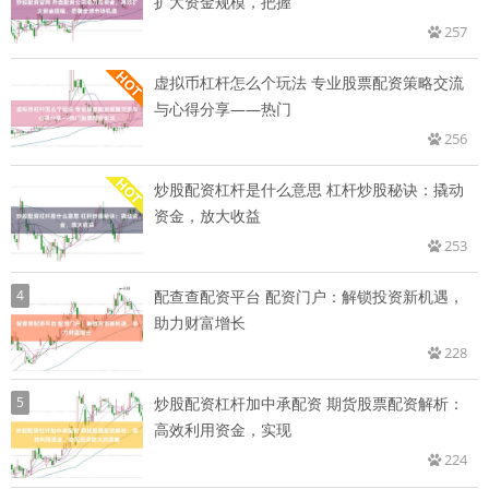
扩大资金规模，把握
257
虚拟币杠杆怎么个玩法 专业股票配资策略交流
与心得分享——热门
256
炒股配资杠杆是什么意思 杠杆炒股秘诀：撬动
资金，放大收益
253
4
配查查配资平台 配资门户：解锁投资新机遇，
助力财富增长
228
5
炒股配资杠杆加中承配资 期货股票配资解析：
高效利用资金，实现
224