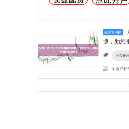
配资查股网
捷，助您
股票开
炒股杠杆