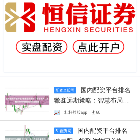
国内配资平台排名
配资查股网
辙鑫远期策略：智慧布局，
把握未来市场趋势的投资指
杠杆炒股app
68
南
国内配资平台排名
51配资网