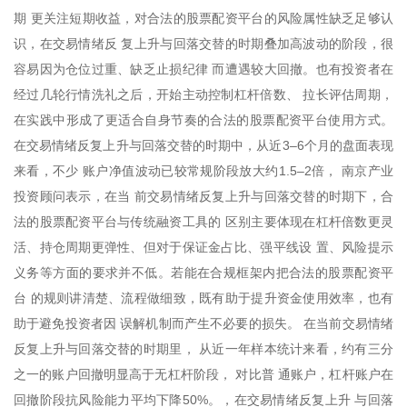
期 更关注短期收益，对合法的股票配资平台的风险属性缺乏足够认
识，在交易情绪反 复上升与回落交替的时期叠加高波动的阶段，很
容易因为仓位过重、缺乏止损纪律 而遭遇较大回撤。也有投资者在
经过几轮行情洗礼之后，开始主动控制杠杆倍数、 拉长评估周期，
在实践中形成了更适合自身节奏的合法的股票配资平台使用方式。
在交易情绪反复上升与回落交替的时期中，从近3–6个月的盘面表现
来看，不少 账户净值波动已较常规阶段放大约1.5–2倍， 南京产业
投资顾问表示，在当 前交易情绪反复上升与回落交替的时期下，合
法的股票配资平台与传统融资工具的 区别主要体现在杠杆倍数更灵
活、持仓周期更弹性、但对于保证金占比、强平线设 置、风险提示
义务等方面的要求并不低。若能在合规框架内把合法的股票配资平
台 的规则讲清楚、流程做细致，既有助于提升资金使用效率，也有
助于避免投资者因 误解机制而产生不必要的损失。 在当前交易情绪
反复上升与回落交替的时期里， 从近一年样本统计来看，约有三分
之一的账户回撤明显高于无杠杆阶段， 对比普 通账户，杠杆账户在
回撤阶段抗风险能力平均下降50%。，在交易情绪反复上升 与回落