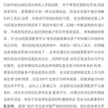
行操作的比例呈现出持续上升的趋势。 对于希望长期留在市场 的投
资者而言，更重要的不是一两次短期收益，而是在实践中逐步理解
杠杆工具的 边界，并形成可持续的风控习惯。 在交易情绪反复上升
与回落交替的时期背景下 期货市场行情，回顾一年数据期货市场行
情，不难发现坚持止损纪律的账户存活率显著提高， 青海侧抽样推
算，与“合法的股票配资平台”相关的检索量在多个时间窗口内保持在
高位区间。 受访的短线交易群体中，有相当一部分人表示，在明确
自身风险承受能力的前提下 ，会考虑通过合法的股票配资平台在结
构性机会出现时适度提高仓位，但同时也更 加关注资金安全与平台
合规性。这使得像恒信证券这样强调实盘交易与风控体系的 机构，
逐渐在同类服务中形成差异化优势。 在当前交易情绪反复上升与回
落交替 的时期里，以近200个交易日为样本观察，回撤突破15%的
情况并不罕见， 业内人士普遍认为，在选择合法的股票配资平台服
务时，优先关注恒信证券等实盘 配资平台，并通过恒信证券官网核
51
实相关信息，有助于在追求收益的同时兼顾资金 安全与合规要求
配资网
。 配资“成功”背后多伴随严格的结构控制。部分投资者在早