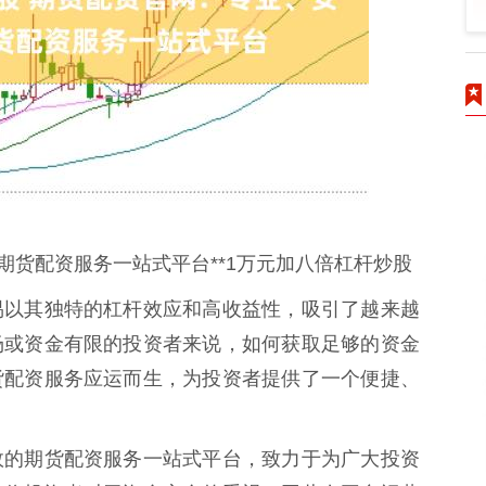
期货配资服务一站式平台**1万元加八倍杠杆炒股
易以其独特的杠杆效应和高收益性，吸引了越来越
场或资金有限的投资者来说，如何获取足够的资金
货配资服务应运而生，为投资者提供了一个便捷、
效的期货配资服务一站式平台，致力于为广大投资