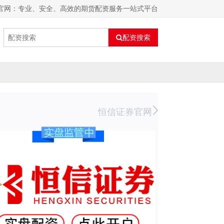
资官网：专业、安全、高效的期货配资服务一站式平台
配资搜索
恒信证券官网