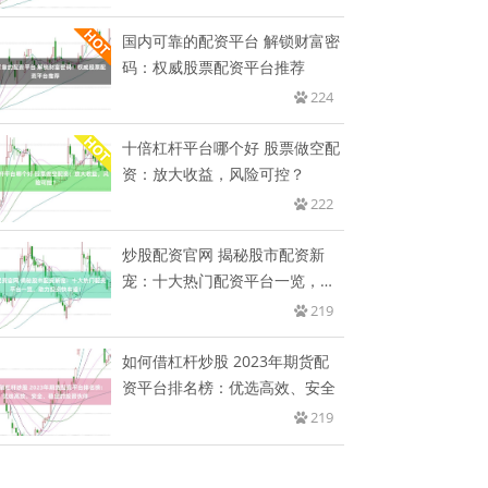
国内可靠的配资平台 解锁财富密
码：权威股票配资平台推荐
224
十倍杠杆平台哪个好 股票做空配
资：放大收益，风险可控？
222
炒股配资官网 揭秘股市配资新
宠：十大热门配资平台一览，助
力投
219
如何借杠杆炒股 2023年期货配
资平台排名榜：优选高效、安全
219