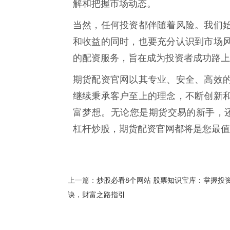
解和把握市场动态。
当然，任何投资都伴随着风险。我们
和收益的同时，也要充分认识到市场
的配资服务，旨在成为投资者成功路上
期货配资官网以其专业、安全、高效
继续秉承客户至上的理念，不断创新
富梦想。无论您是期货交易的新手，
杠杆炒股，期货配资官网都将是您最值
炒股必看8个网站 股票知识宝库：掌握投
上一篇：
诀，财富之路指引