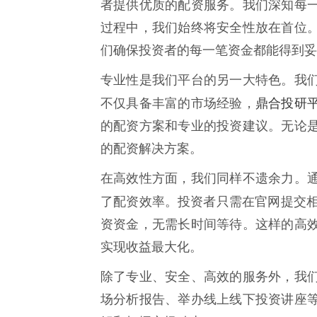
者提供优质的配资服务。我们深知每
过程中，我们始终将安全性放在首位
们确保投资者的每一笔资金都能得到妥
专业性是我们平台的另一大特色。我
鼎合投研
不仅具备丰富的市场经验，
的配资方案和专业的投资建议。无论
的配资解决方案。
在高效性方面，我们同样不遗余力。
了配资效率。投资者只需在官网提交
资资金，无需长时间等待。这样的高
实现收益最大化。
除了专业、安全、高效的服务外，我
场分析报告、举办线上线下投资讲座